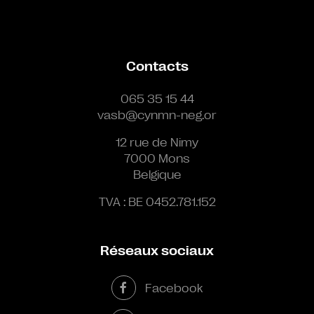
Contacts
065 35 15 44
vasb@cynmn-neg.or
12 rue de Nimy
7000 Mons
Belgique
TVA : BE 0452.781.152
Réseaux sociaux
Facebook