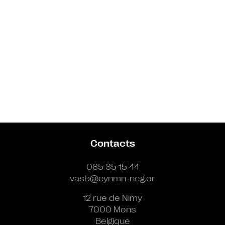
Contacts
065 35 15 44
vasb@cynmn-neg.or
12 rue de Nimy
7000 Mons
Belgique