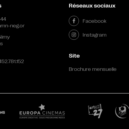
s
Réseaux sociaux
 44
Facebook
mn-neg.or
Instagram
Nimy
s
Site
452.781.152
Brochure mensuelle