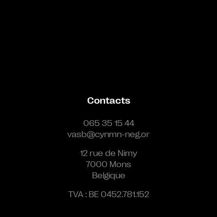
Contacts
065 35 15 44
vasb@cynmn-neg.or
12 rue de Nimy
7000 Mons
Belgique
TVA : BE 0452.781.152