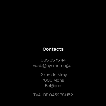
Contacts
065 35 15 44
vasb@cynmn-neg.or
12 rue de Nimy
7000 Mons
Belgique
TVA : BE 0452.781.152