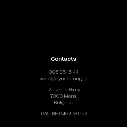
Contacts
065 35 15 44
vasb@cynmn-neg.or
12 rue de Nimy
7000 Mons
Belgique
TVA : BE 0452.781.152