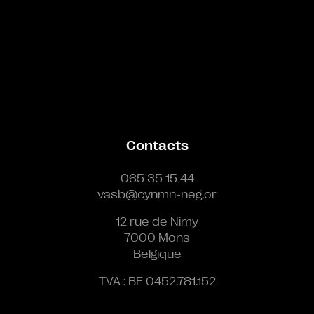
Contacts
065 35 15 44
vasb@cynmn-neg.or
12 rue de Nimy
7000 Mons
Belgique
TVA : BE 0452.781.152