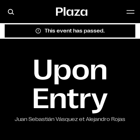
Skip to main content
This event has passed.
Upon
Entry
Juan Sebastián Vásquez et Alejandro Rojas