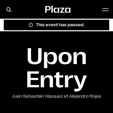
Skip to main content
This event has passed.
Upon
Entry
Juan Sebastián Vásquez et Alejandro Rojas