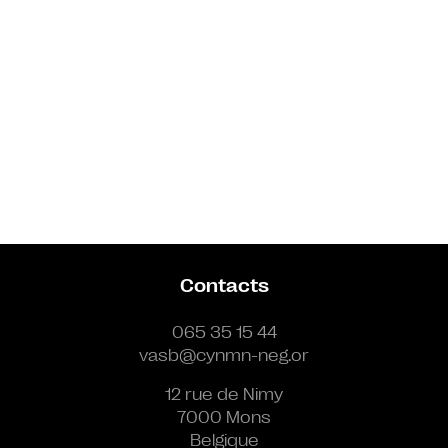
Contacts
065 35 15 44
vasb@cynmn-neg.or
12 rue de Nimy
7000 Mons
Belgique