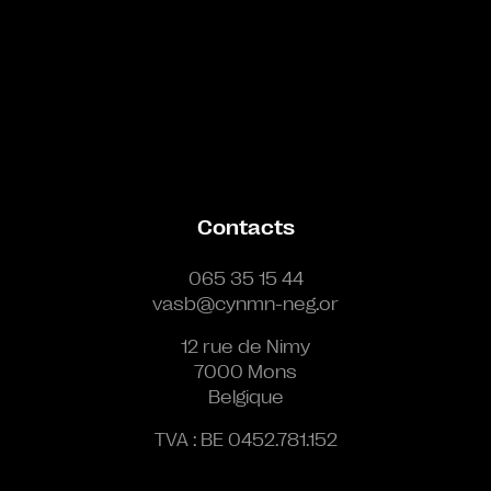
Contacts
065 35 15 44
vasb@cynmn-neg.or
12 rue de Nimy
7000 Mons
Belgique
TVA : BE 0452.781.152