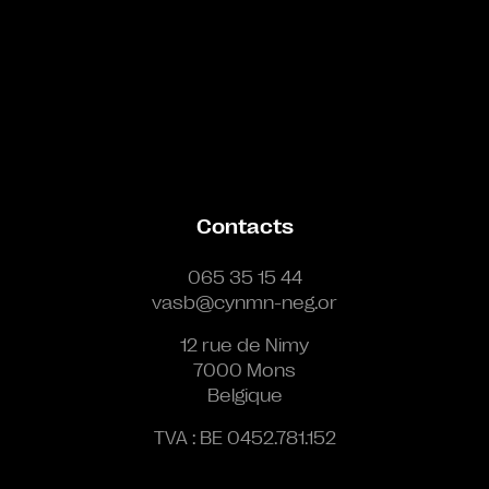
Contacts
065 35 15 44
vasb@cynmn-neg.or
12 rue de Nimy
7000 Mons
Belgique
TVA : BE 0452.781.152