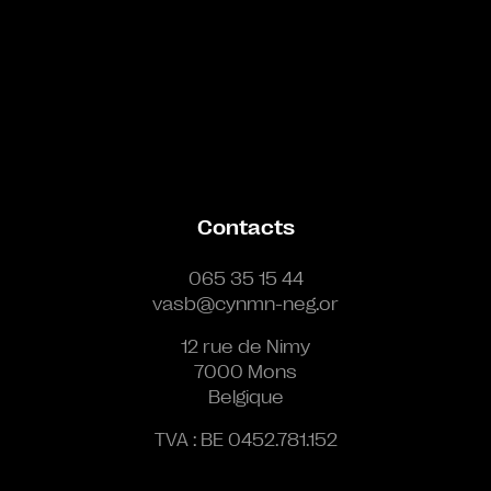
Contacts
065 35 15 44
vasb@cynmn-neg.or
12 rue de Nimy
7000 Mons
Belgique
TVA : BE 0452.781.152