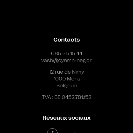
Contacts
065 35 15 44
vasb@cynmn-neg.or
12 rue de Nimy
7000 Mons
Belgique
TVA : BE 0452.781.152
Réseaux sociaux