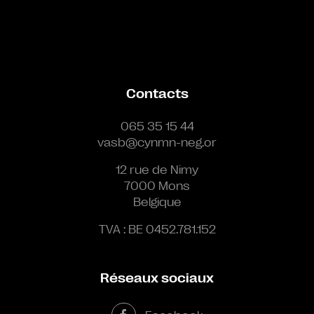
Contacts
065 35 15 44
vasb@cynmn-neg.or
12 rue de Nimy
7000 Mons
Belgique
TVA : BE 0452.781.152
Réseaux sociaux