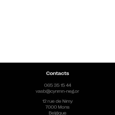
Contacts
065 35 15 44
vasb@cynmn-neg.or
12 rue de Nimy
7000 Mons
Belgique