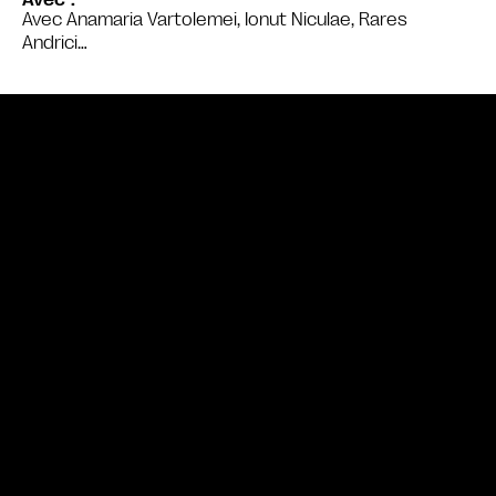
Avec Anamaria Vartolemei, Ionut Niculae, Rares
Andrici…
Bande annonce