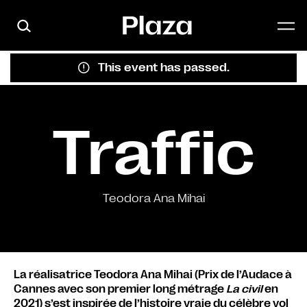
Skip to main content
This event has passed.
Traffic
Teodora Ana Mihai
La réalisatrice Teodora Ana Mihai (Prix de l’Audace à
Cannes avec son premier long métrage
La civil
en
2021) s’est inspirée de l’histoire vraie du célèbre vol