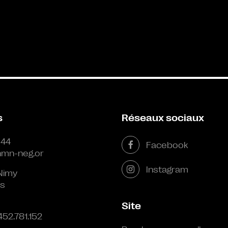
s
Réseaux sociaux
 44
Facebook
mn-neg.or
Instagram
Nimy
s
Site
452.781.152