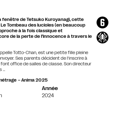
la fenêtre de Tetsuko Kuroyanagi, cette
u Le Tombeau des lucioles (en beaucoup
proche à la fois classique et
re de la perte de l’innocence à travers le
elle Totto-Chan, est une petite fille pleine
 renvoyer. Ses parents décident de l’inscrire à
nt office de salles de classe. Son directeur
s …
g métrage – Anima 2025
Année
n
2024