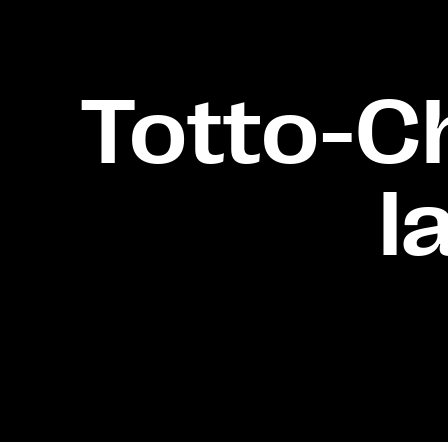
Totto-Cha
l