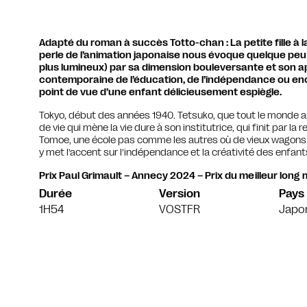
Adapté du roman à succès Totto-chan : La petite fille à 
perle de l’animation japonaise nous évoque quelque pe
plus lumineux) par sa dimension bouleversante et son ap
contemporaine de l’éducation, de l’indépendance ou enco
point de vue d’une enfant délicieusement espiègle.
Tokyo, début des années 1940. Tetsuko, que tout le monde app
de vie qui mène la vie dure à son institutrice, qui finit par la
Tomoe, une école pas comme les autres où de vieux wagons fo
y met l’accent sur l’indépendance et la créativité des enfant
Prix Paul Grimault – Annecy 2024 –
Prix du meilleur lon
Durée
Version
Pays
1H54
VOSTFR
Japo