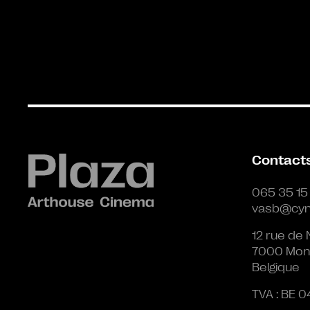
Contact
065 35 15
vasb@cyn
12 rue de 
7000 Mon
Belgique
TVA : BE 0