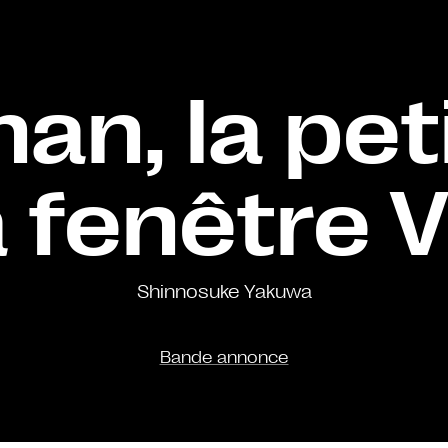
n, la peti
a fenêtre 
Shinnosuke Yakuwa
Bande annonce