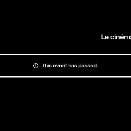
Le ciném
This event has passed.