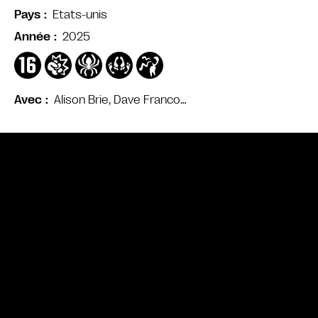
Etats-unis
Pays
2025
Année
Alison Brie, Dave Franco…
Avec
Bande annonce