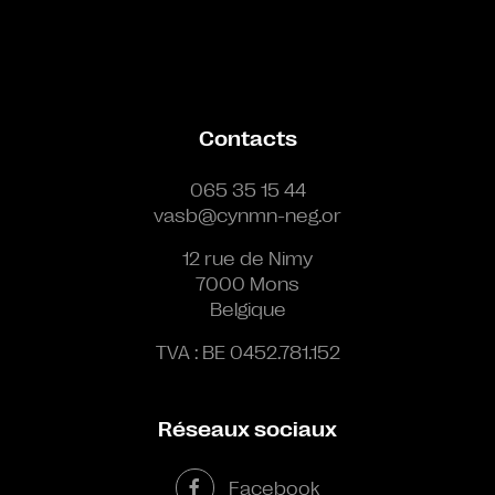
Contacts
065 35 15 44
vasb@cynmn-neg.or
12 rue de Nimy
7000 Mons
Belgique
TVA : BE 0452.781.152
Réseaux sociaux
Facebook