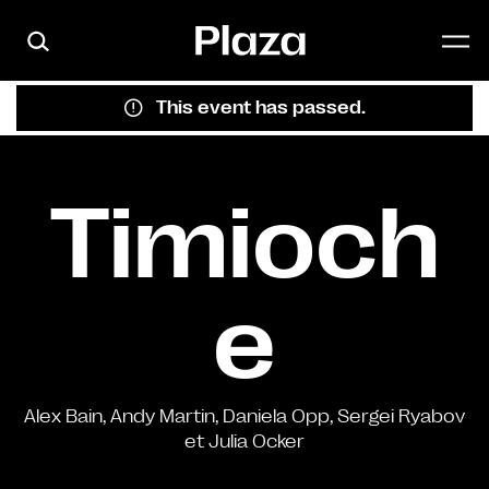
Skip to main content
This event has passed.
Timioch
e
Alex Bain, Andy Martin, Daniela Opp, Sergei Ryabov
et Julia Ocker