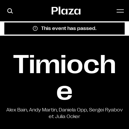
Skip to main content
This event has passed.
Timioch
e
Alex Bain, Andy Martin, Daniela Opp, Sergei Ryabov
et Julia Ocker