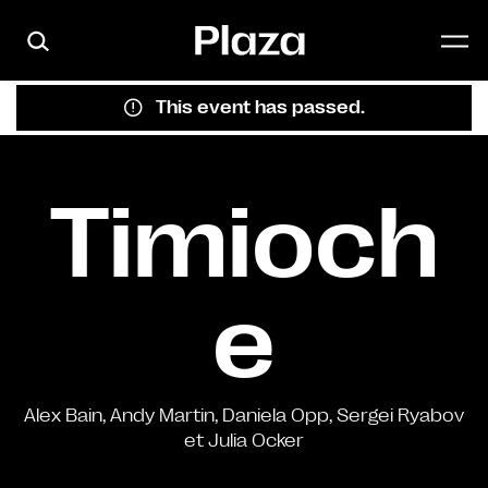
Skip to main content
This event has passed.
Timioch
e
Alex Bain, Andy Martin, Daniela Opp, Sergei Ryabov
et Julia Ocker