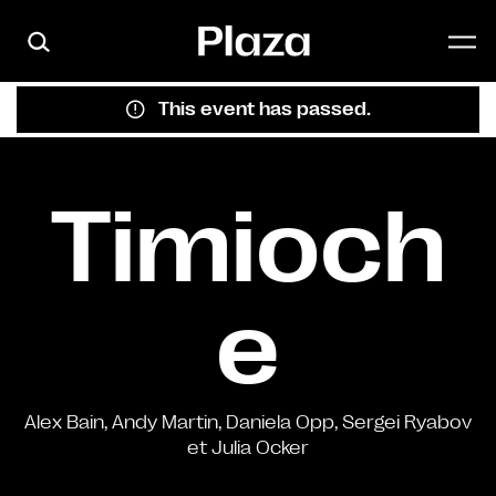
Skip to main content
This event has passed.
Timioch
e
Alex Bain, Andy Martin, Daniela Opp, Sergei Ryabov
et Julia Ocker