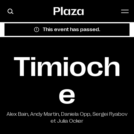
Skip to main content
This event has passed.
Timioch
e
Alex Bain, Andy Martin, Daniela Opp, Sergei Ryabov
et Julia Ocker