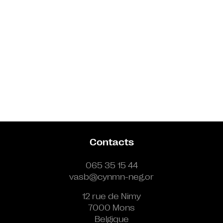
Contacts
065 35 15 44
vasb@cynmn-neg.or
12 rue de Nimy
7000 Mons
Belgique