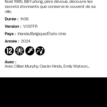
Noël 1985, Bill Furlong, père dévoué, découvre les
secrets étonnants que conserve le couvent de sa
ville.
1h36
Durée
VOSTFR
Version
Irlande/Belgique/États-Unis
Pays
2024
Année
Avec
Avec Cillian Murphy, Ciarán Hinds, Emily Watson…
Bande annonce