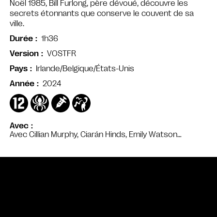
Noël 1985, Bill Furlong, père dévoué, découvre les
secrets étonnants que conserve le couvent de sa
ville.
1h36
Durée
VOSTFR
Version
Irlande/Belgique/États-Unis
Pays
2024
Année
Avec
Avec Cillian Murphy, Ciarán Hinds, Emily Watson…
Bande annonce