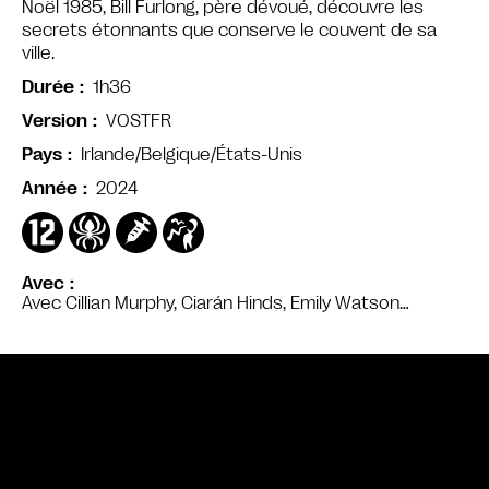
Noël 1985, Bill Furlong, père dévoué, découvre les
secrets étonnants que conserve le couvent de sa
ville.
1h36
Durée
VOSTFR
Version
Irlande/Belgique/États-Unis
Pays
2024
Année
Avec
Avec Cillian Murphy, Ciarán Hinds, Emily Watson…
Bande annonce