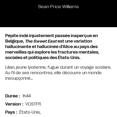
Sean Price Williams
Pépite indé injustement passée inaperçue en
Belgique,
The Sweet East
est une variation
hallucinante et hallucinée d’Alice au pays des
merveilles qui explore les frac­tures men­tales,
sociales et poli­tiques des États-Unis.
Lilian, jeune lycéenne, fugue durant un voyage sco­laire.
Au fil de ses ren­contres, elle découvre un monde
insoup­çon­né…
1h44
Durée
VOSTFR
Version
États-Unis,
Pays