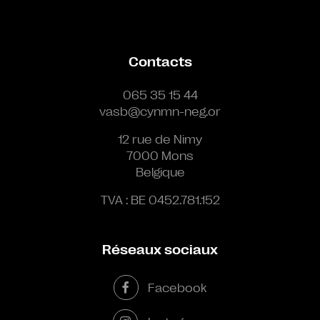
Contacts
065 35 15 44
vasb@cynmn-neg.or
12 rue de Nimy
7000 Mons
Belgique
TVA : BE 0452.781.152
Réseaux sociaux
Facebook