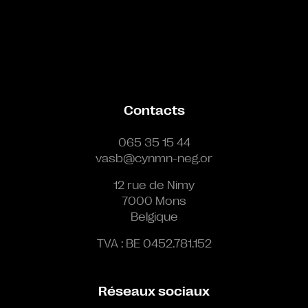
Contacts
065 35 15 44
vasb@cynmn-neg.or
12 rue de Nimy
7000 Mons
Belgique
TVA : BE 0452.781.152
Réseaux sociaux