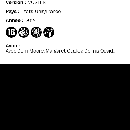
VOSTFR
Version
États-Unis/France
Pays
2024
Année
Avec
Avec Demi Moore, Margaret Qualley, Dennis Quaid…
Bande annonce