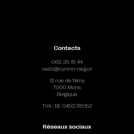
Contacts
065 35 15 44
vasb@cynmn-neg.or
12 rue de Nimy
7000 Mons
Belgique
TVA : BE 0452.781.152
Réseaux sociaux