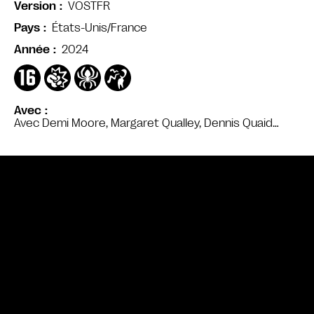
VOSTFR
Version
États-Unis/France
Pays
2024
Année
Avec
Avec Demi Moore, Margaret Qualley, Dennis Quaid…
Bande annonce