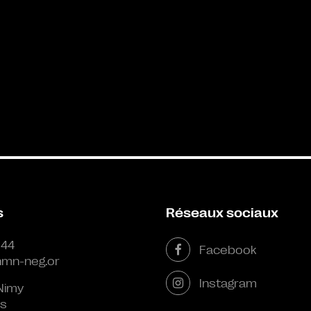
s
Réseaux sociaux
 44
Facebook
mn-neg.or
Instagram
Nimy
s