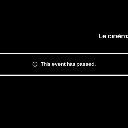
Le ciném
This event has passed.