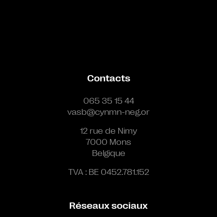
Contacts
065 35 15 44
vasb@cynmn-neg.or
12 rue de Nimy
7000 Mons
Belgique
TVA : BE 0452.781.152
Réseaux sociaux