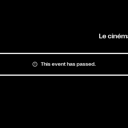
Le ciném
This event has passed.