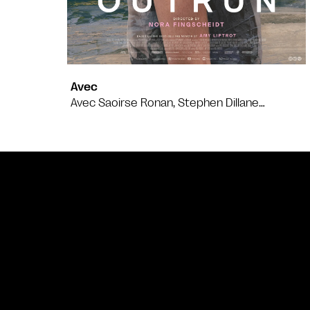
Avec
Avec Saoirse Ronan, Stephen Dillane…
Bande annonce