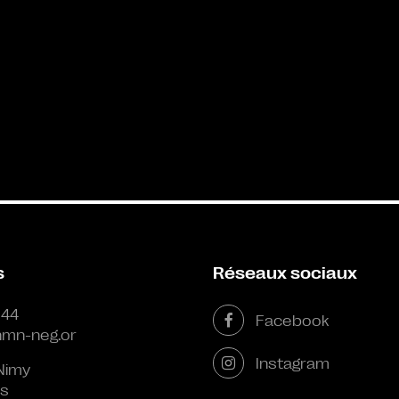
s
Réseaux sociaux
 44
Facebook
mn-neg.or
Instagram
Nimy
s