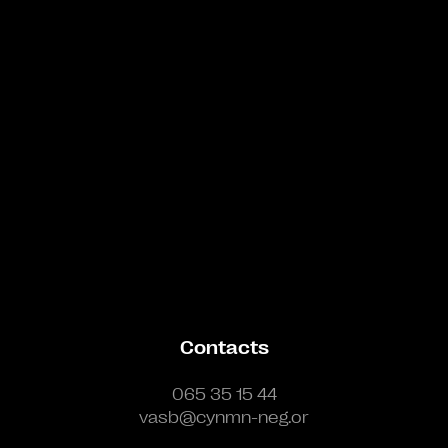
Bande annonce
Contacts
065 35 15 44
vasb@cynmn-neg.or