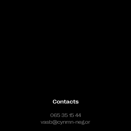
Bande annonce
Contacts
065 35 15 44
vasb@cynmn-neg.or