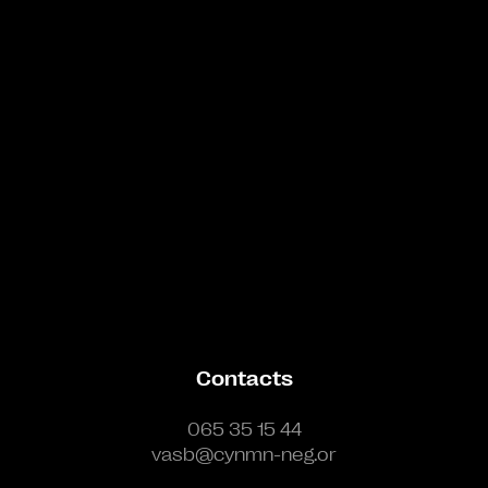
Bande annonce
Contacts
065 35 15 44
vasb@cynmn-neg.or