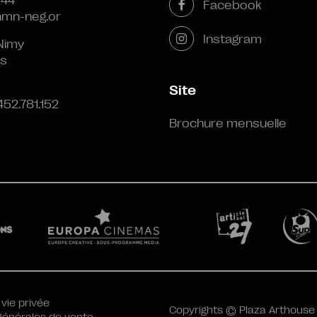
 44
Facebook
mn-neg.or
Instagram
Nimy
s
Site
452.781.152
Brochure mensuelle
 vie privée
Copyrights © Plaza Arthouse