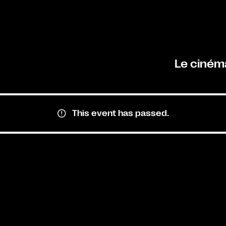
Le ciném
This event has passed.