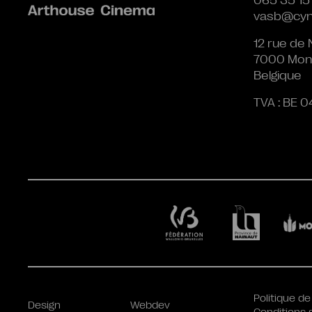
065 35 15
vasb@cyn
12 rue de 
7000 Mon
Belgique
TVA : BE 0
Politique de
Design
Webdev