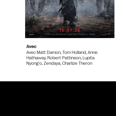
Avec
Avec Matt Damon, Tom Holland, Anne
Hathaway, Robert Pattinson, Lupita
Nyong'o, Zendaya, Charlize Theron
Bande annonce