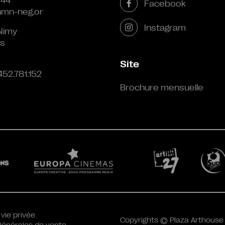
 44
Facebook
mn-neg.or
Instagram
Nimy
s
Site
452.781.152
Brochure mensuelle
 vie privée
Copyrights © Plaza Arthouse