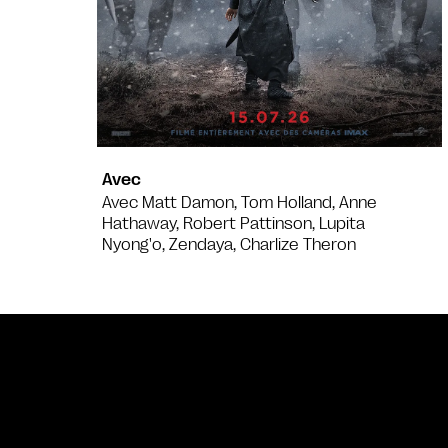
Avec
Avec Matt Damon, Tom Holland, Anne
Hathaway, Robert Pattinson, Lupita
Nyong'o, Zendaya, Charlize Theron
Bande annonce