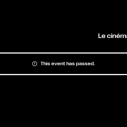
Le ciném
This event has passed.