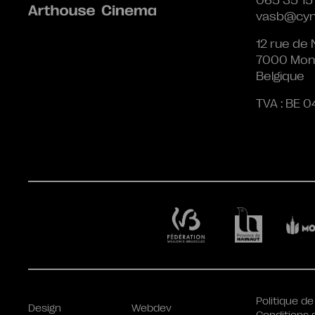
065 35 15
vasb@cyn
12 rue de 
7000 Mon
Belgique
TVA : BE 0
Politique de
Design
Webdev