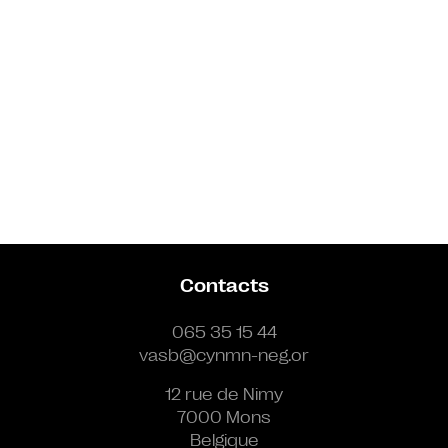
Contacts
065 35 15 44
vasb@cynmn-neg.or
12 rue de Nimy
7000 Mons
Belgique