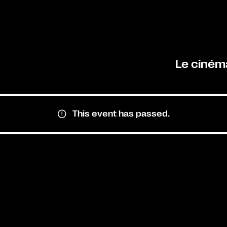
Le ciném
This event has passed.