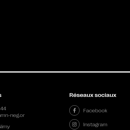
s
Réseaux sociaux
 44
Facebook
mn-neg.or
Instagram
Nimy