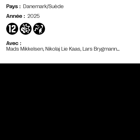
Danemark/Suède
Pays
2025
Année
Avec
Mads Mikkelsen, Nikolaj Lie Kaas, Lars Brygmann…
Bande annonce