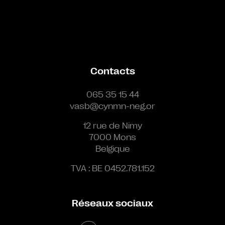
Contacts
065 35 15 44
vasb@cynmn-neg.or
12 rue de Nimy
7000 Mons
Belgique
TVA : BE 0452.781.152
Réseaux sociaux