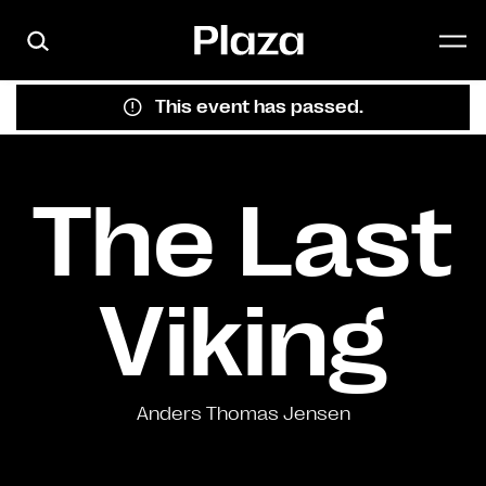
Skip to main content
This event has passed.
The Last
Viking
Anders Thomas Jensen