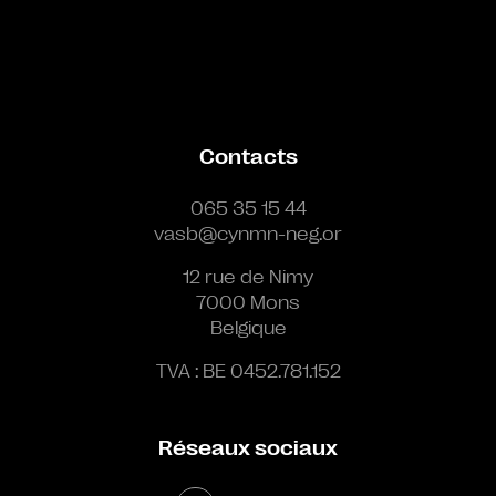
Contacts
065 35 15 44
vasb@cynmn-neg.or
12 rue de Nimy
7000 Mons
Belgique
TVA : BE 0452.781.152
Réseaux sociaux