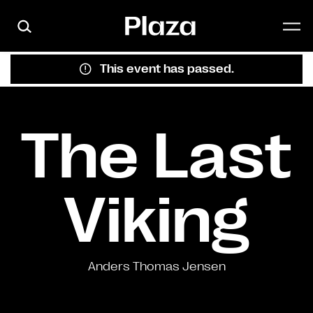
Skip to main content
This event has passed.
The Last
Viking
Anders Thomas Jensen