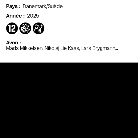
Danemark/Suède
Pays
2025
Année
Avec
Mads Mikkelsen, Nikolaj Lie Kaas, Lars Brygmann…
Bande annonce