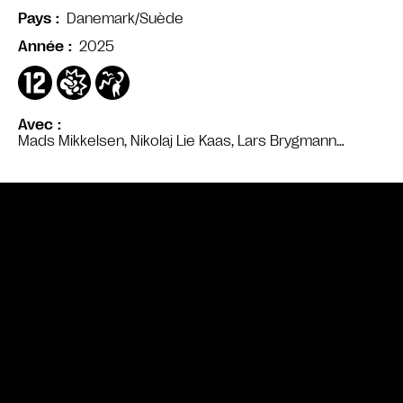
Danemark/Suède
Pays
2025
Année
Avec
Mads Mikkelsen, Nikolaj Lie Kaas, Lars Brygmann…
Bande annonce