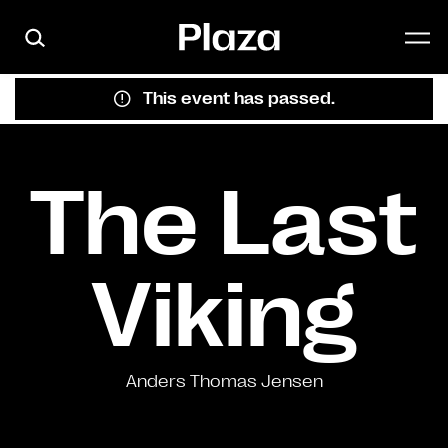
Skip to main content
This event has passed.
The Last
Viking
Anders Thomas Jensen