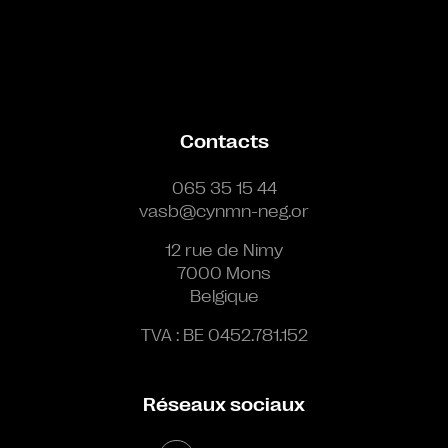
Contacts
065 35 15 44
vasb@cynmn-neg.or
12 rue de Nimy
7000 Mons
Belgique
TVA : BE 0452.781.152
Réseaux sociaux