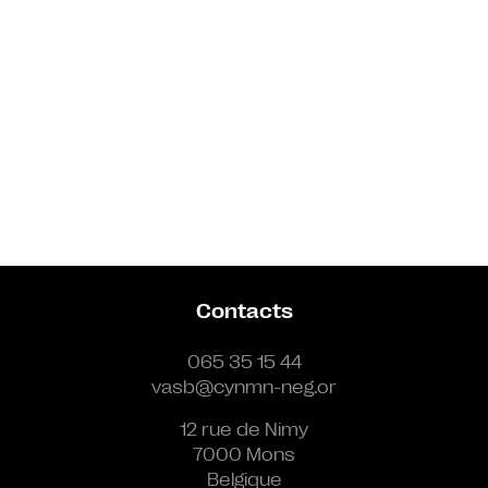
Contacts
065 35 15 44
vasb@cynmn-neg.or
12 rue de Nimy
7000 Mons
Belgique