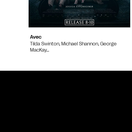
Avec
Tilda Swinton, Michael Shannon, George
MacKay…
Bande annonce