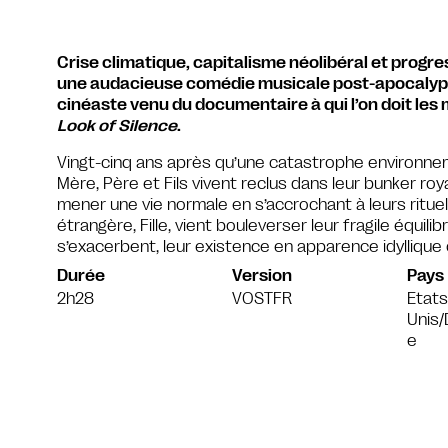
Crise climatique, capitalisme néolibéral et prog
une audacieuse comédie musicale post-apocalyp
cinéaste venu du documentaire à qui l’on doit les 
Look of Silence
.
Vingt-cinq ans après qu’une catastrophe environneme
Mère, Père et Fils vivent reclus dans leur bunker roya
mener une vie normale en s’accrochant à leurs rituels
étrangère, Fille, vient bouleverser leur fragile équil
s’exacerbent, leur existence en apparence idylliqu
Durée
Version
Pays
2h28
VOSTFR
Etats
Unis/
e