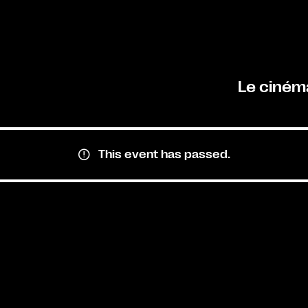
Le ciném
This event has passed.