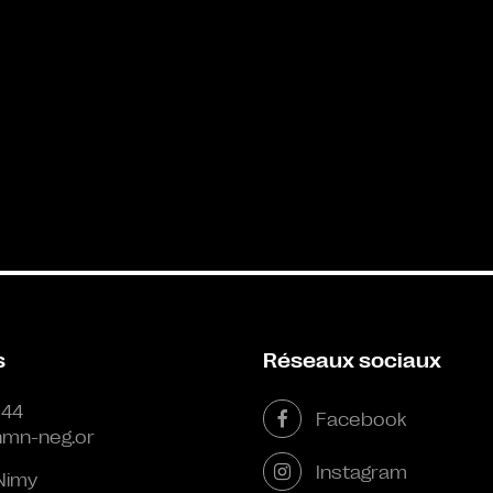
s
Réseaux sociaux
 44
Facebook
mn-neg.or
Instagram
Nimy