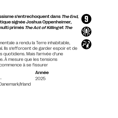
ressisme s’entrechoquent dans
The End
,
tique signée Joshua Oppenheimer,
multi primés
The Act of Killing
et
The
ntale a rendu la Terre inhabitable,
l. Ils s’efforcent de garder espoir et de
 quotidiens. Mais l’arrivée d’une
ibre. À mesure que les tensions
e commence à se fissurer
Année
-
2025
Danemark/Irland