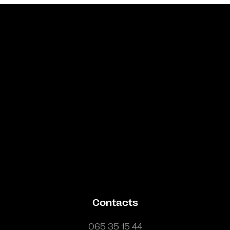
Bande annonce
Contacts
065 35 15 44