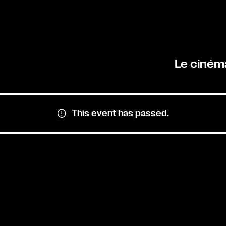
Le ciném
This event has passed.