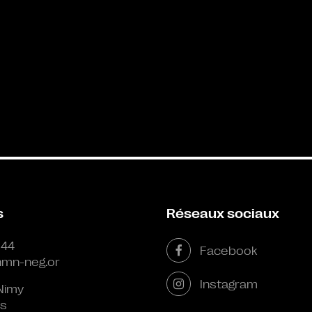
s
Réseaux sociaux
 44
Facebook
mn-neg.or
Instagram
Nimy
s