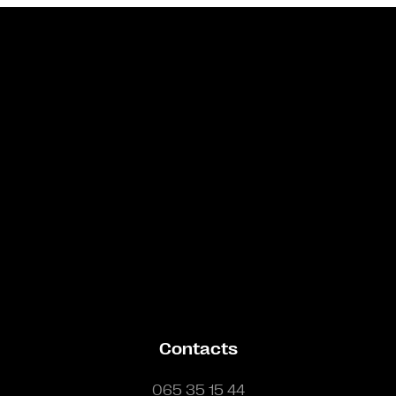
Bande annonce
Contacts
065 35 15 44