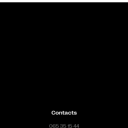
Bande annonce
Contacts
065 35 15 44